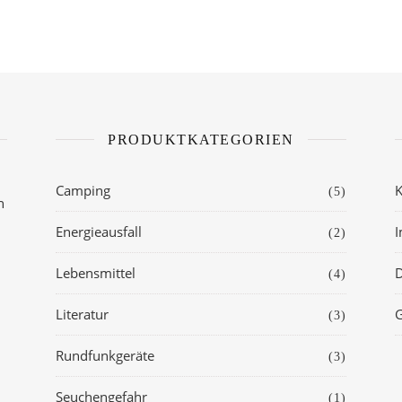
PRODUKTKATEGORIEN
Camping
K
(5)
h
Energieausfall
(2)
Lebensmittel
D
(4)
Literatur
G
(3)
Rundfunkgeräte
(3)
Seuchengefahr
(1)