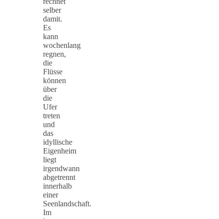
rechnet
selber
damit.
Es
kann
wochenlang
regnen,
die
Flüsse
können
über
die
Ufer
treten
und
das
idyllische
Eigenheim
liegt
irgendwann
abgetrennt
innerhalb
einer
Seenlandschaft.
Im