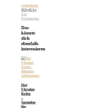
weiterlesen
MAyKAy
Ein
Kommentar
Das
könnte
dich
ebenfalls
interessieren
Der
Ukraine
Krieg
–
Spenden
für