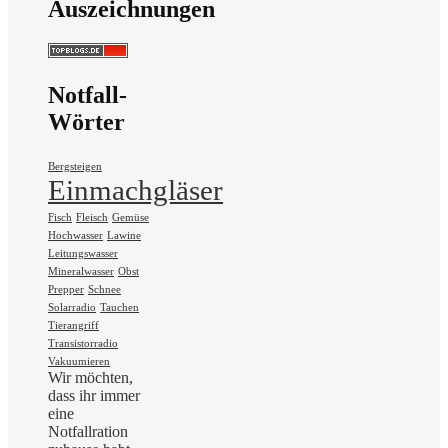
Auszeichnungen
Notfall-
Wörter
Bergsteigen
Einmachgläser
Fisch
Fleisch
Gemüse
Hochwasser
Lawine
Leitungswasser
Mineralwasser
Obst
Prepper
Schnee
Solarradio
Tauchen
Tierangriff
Transistorradio
Vakuumieren
Wir möchten,
dass ihr immer
eine
Notfallration