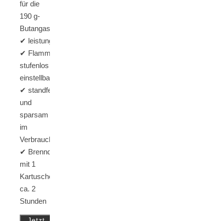
für die
190 g-
Butangaskartusche
✔ leistungsstark
✔ Flamme
stufenlos
einstellbar
✔ standfest
und
sparsam
im
Verbrauch
✔ Brenndauer
mit 1
Kartusche
ca. 2
Stunden
Jetzt