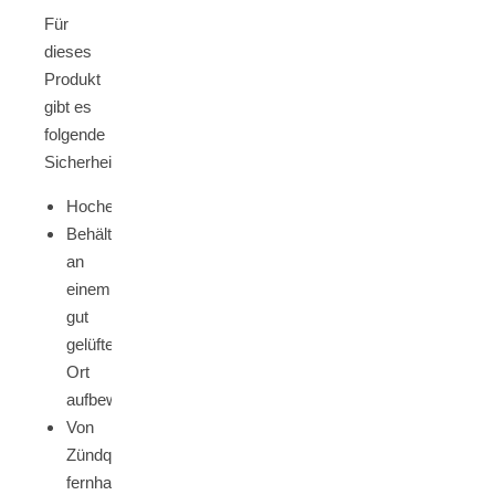
Für
dieses
Produkt
gibt es
folgende
Sicherheitshinweise
Hochentzündlich
Behälter
an
einem
gut
gelüfteten
Ort
aufbewahren
Von
Zündquellen
fernhalten.