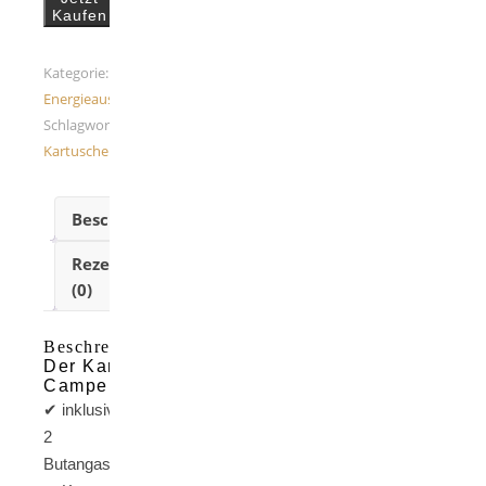
Kaufen
Kategorie:
Energieausfall
Schlagwort:
Kartuschenkocher
Beschreibung
Rezensionen
(0)
Beschreibung
Der Kartuschenkocher
Camper
✔ inklusive
2
Butangaskartuschen