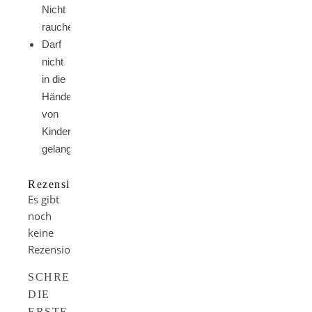
Nicht
rauchen
Darf
nicht
in die
Hände
von
Kindern
gelangen
Rezensionen
Es gibt
noch
keine
Rezensionen.
SCHREIBE
DIE
ERSTE