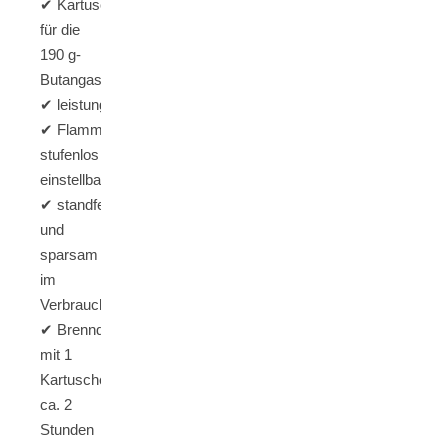
✔ Kartuschenkocher
für die
190 g-
Butangaskartusche
✔ leistungsstark
✔ Flamme
stufenlos
einstellbar
✔ standfest
und
sparsam
im
Verbrauch
✔ Brenndauer
mit 1
Kartusche
ca. 2
Stunden