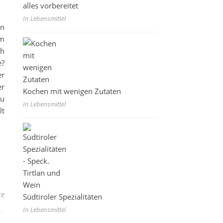
alles vorbereitet
In Lebensmittel
en
um
ch
?
er
er
Kochen mit wenigen Zutaten
zu
In Lebensmittel
lt
re
Südtiroler Spezialitäten
In Lebensmittel